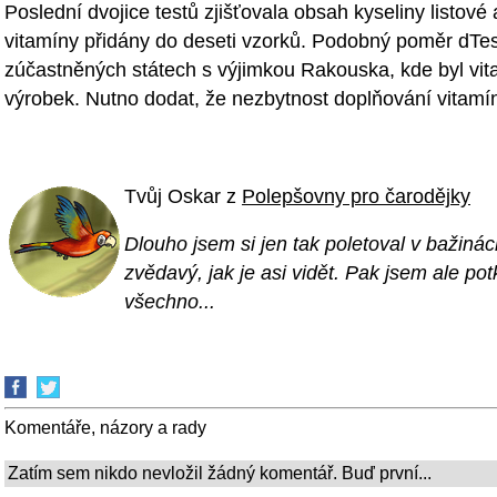
Poslední dvojice testů zjišťovala obsah kyseliny listov
vitamíny přidány do deseti vzorků. Podobný poměr dTe
zúčastněných státech s výjimkou Rakouska, kde byl vi
výrobek. Nutno dodat, že nezbytnost doplňování vitamí
Tvůj Oskar z
Polepšovny pro čarodějky
Dlouho jsem si jen tak poletoval v bažinác
zvědavý, jak je asi vidět. Pak jsem ale pot
všechno...
Komentáře, názory a rady
Zatím sem nikdo nevložil žádný komentář. Buď první...