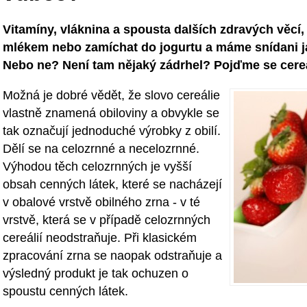
Vitamíny, vláknina a spousta dalších zdravých věcí, to
mlékem nebo zamíchat do jogurtu a máme snídani j
Nebo ne? Není tam nějaký zádrhel? Pojďme se cereá
Možná je dobré vědět, že slovo cereálie
vlastně znamená obiloviny a obvykle se
tak označují jednoduché výrobky z obilí.
Dělí se na celozrnné a necelozrnné.
Výhodou těch celozrnných je vyšší
obsah cenných látek, které se nacházejí
v obalové vrstvě obilného zrna - v té
vrstvě, která se v případě celozrnných
cereálií neodstraňuje. Při klasickém
zpracování zrna se naopak odstraňuje a
výsledný produkt je tak ochuzen o
spoustu cenných látek.