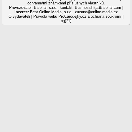
ochrannými známkami příslušných vlastníků.
Provozovatel: Bispiral, s.r.o., kontakt: BusinessIT(at)Bispiral.com |
Inzerce:
Best Online Media, s.r.o.
,
zuzana@online-media.cz
O vydavateli
|
Pravidla webu ProCarodejky.cz a ochrana soukromí
|
pg(71)