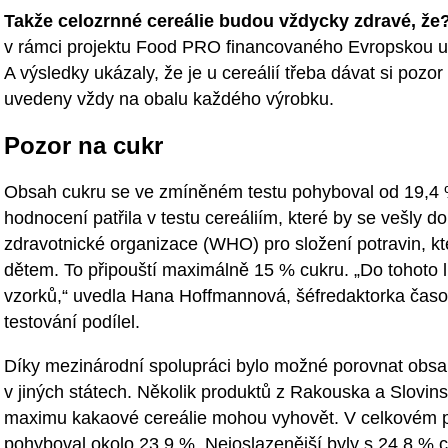
Takže celozrnné cereálie budou vždycky zdravé, že?
v rámci projektu Food PRO financovaného Evropskou un
A výsledky ukázaly, že je u cereálií třeba dávat si pozor
uvedeny vždy na obalu každého výrobku.
Pozor na cukr
Obsah cukru se ve zmíněném testu pohyboval od 19,4 
hodnocení patřila v testu cereáliím, které by se vešly 
zdravotnické organizace (WHO) pro složení potravin, kt
dětem. To připouští maximálně 15 % cukru. „Do tohoto l
vzorků,“ uvedla Hana Hoffmannová, šéfredaktorka časop
testování podílel.
Díky mezinárodní spolupráci bylo možné porovnat obsa
v jiných státech. Několik produktů z Rakouska a Slov
maximu kakaové cereálie mohou vyhovět. V celkovém p
pohyboval okolo 23,9 %. Nejoslazenější byly s 24,8 % 