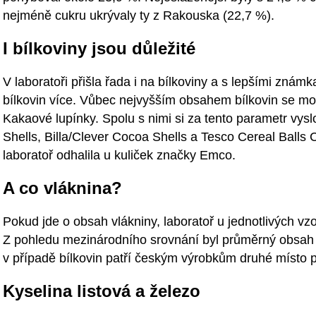
nejméně cukru ukrývaly ty z Rakouska (22,7 %).
I bílkoviny jsou důležité
V laboratoři přišla řada i na bílkoviny a s lepšími znám
bílkovin více. Vůbec nejvyšším obsahem bílkovin se mo
Kakaové lupínky. Spolu s nimi si za tento parametr vysl
Shells, Billa/Clever Cocoa Shells a Tesco Cereal Balls 
laboratoř odhalila u kuliček značky Emco.
A co vláknina?
Pokud jde o obsah vlákniny, laboratoř u jednotlivých vz
Z pohledu mezinárodního srovnání byl průměrný obsah 
v případě bílkovin patří českým výrobkům druhé místo 
Kyselina listová a železo