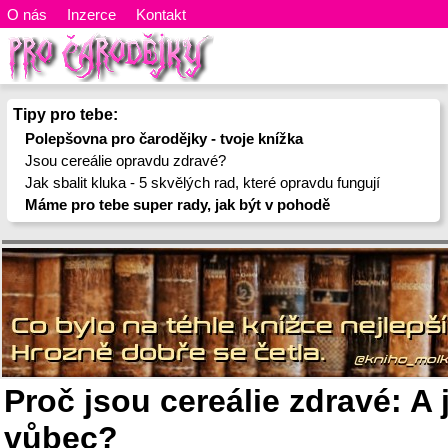
O nás
Inzerce
Kontakt
Tipy pro tebe:
Polepšovna pro čarodějky - tvoje knížka
Jsou cereálie opravdu zdravé?
Jak sbalit kluka - 5 skvělých rad, které opravdu fungují
Máme pro tebe super rady, jak být v pohodě
Proč jsou cereálie zdravé: A 
vůbec?