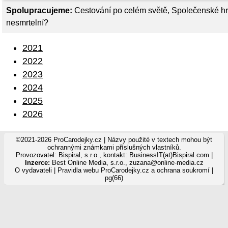
Spolupracujeme:
Cestování po celém světě
,
Společenské hr
nesmrtelní?
2021
2022
2023
2024
2025
2026
©2021-2026 ProCarodejky.cz | Názvy použité v textech mohou být
ochrannými známkami příslušných vlastníků.
Provozovatel: Bispiral, s.r.o., kontakt: BusinessIT(at)Bispiral.com |
Inzerce:
Best Online Media, s.r.o.
,
zuzana@online-media.cz
O vydavateli
|
Pravidla webu ProCarodejky.cz a ochrana soukromí
|
pg(66)