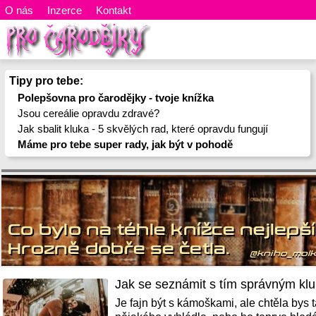
O nás
Inzerce
Kontakt
Tipy pro tebe:
Polepšovna pro čarodějky - tvoje knížka
Jsou cereálie opravdu zdravé?
Jak sbalit kluka - 5 skvělých rad, které opravdu fungují
Máme pro tebe super rady, jak být v pohodě
Jak se seznámit s tím správným kl
Je fajn být s kámoškami, ale chtěla bys 