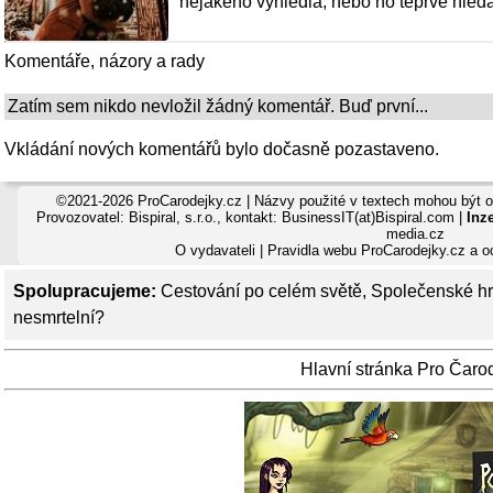
nějakého vyhlédla, nebo ho teprve hledáš
Komentáře, názory a rady
Zatím sem nikdo nevložil žádný komentář. Buď první...
Vkládání nových komentářů bylo dočasně pozastaveno.
©2021-2026 ProCarodejky.cz | Názvy použité v textech mohou být 
Provozovatel: Bispiral, s.r.o., kontakt: BusinessIT(at)Bispiral.com |
Inze
media.cz
O vydavateli
|
Pravidla webu ProCarodejky.cz a 
Spolupracujeme:
Cestování po celém světě
,
Společenské hr
nesmrtelní?
Hlavní stránka Pro Čaro